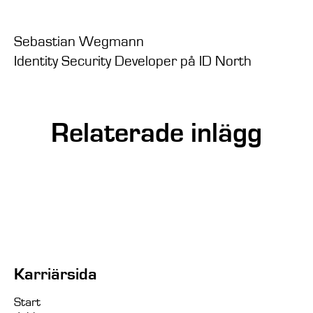
Sebastian Wegmann
Identity Security Developer på ID North
Relaterade inlägg
Felix Alin | Karriärresa inom Identity
Security på ID North
Karriärsida
Start