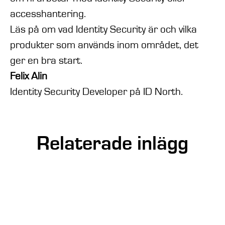
accesshantering.
Läs på om vad Identity Security är och vilka
produkter som används inom området, det
ger en bra start.
Felix Alin
Identity Security Developer på ID North.
Relaterade inlägg
Sebastian Wegmann | Konsultlivet
hos ID North