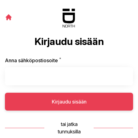
Kirjaudu sisään
*
Vaaditaan
Anna sähköpostiosoite
Kirjaudu sisään
tai jatka
tunnuksilla